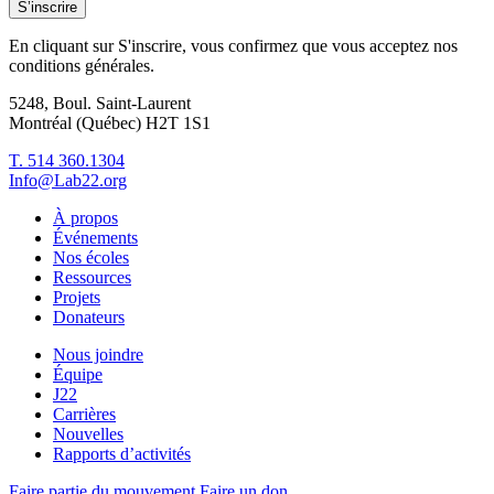
S’inscrire
En cliquant sur S'inscrire, vous confirmez que vous acceptez nos
conditions générales.
5248, Boul. Saint-Laurent
Montréal (Québec) H2T 1S1
T. 514 360.1304
Info@Lab22.org
À propos
Événements
Nos écoles
Ressources
Projets
Donateurs
Nous joindre
Équipe
J22
Carrières
Nouvelles
Rapports d’activités
Faire partie du mouvement
Faire un don