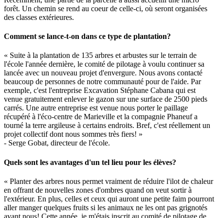
forêt. Un chemin se rend au coeur de celle-ci, où seront organisées
des classes extérieures.
Comment se lance-t-on dans ce type de plantation?
« Suite à la plantation de 135 arbres et arbustes sur le terrain de
l'école l'année dernière, le comité de pilotage à voulu continuer sa
lancée avec un nouveau projet d'envergure. Nous avons contacté
beaucoup de personnes de notre communauté pour de l'aide. Par
exemple, c'est l'entreprise Excavation Stéphane Cabana qui est
venue gratuitement enlever le gazon sur une surface de 2500 pieds
carrés. Une autre entreprise est venue nous porter le paillage
récupéré à l'éco-centre de Marieville et la compagnie Phaneuf a
tourné la terre argileuse à certains endroits. Bref, c'est réellement un
projet collectif dont nous sommes très fiers! »
- Serge Gobat, directeur de l'école.
Quels sont les avantages d'un tel lieu pour les élèves?
« Planter des arbres nous permet vraiment de réduire l'ilot de chaleur
en offrant de nouvelles zones d'ombres quand on veut sortir à
l'extérieur. En plus, celles et ceux qui auront une petite faim pourront
aller manger quelques fruits si les animaux ne les ont pas grignotés
avant nous! Cette année, je m'étais inscrit au comité de pilotage de