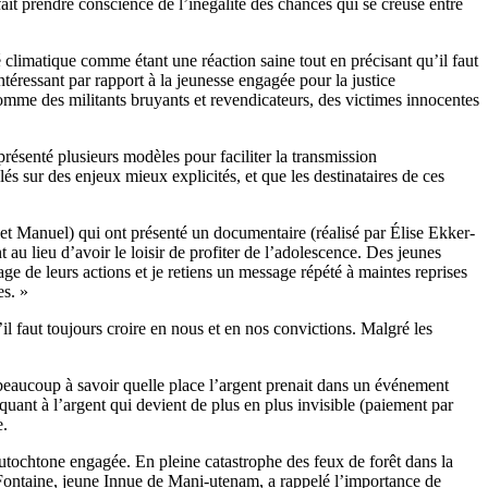
ait prendre conscience de l’inégalité des chances qui se creuse entre
té climatique comme étant une réaction saine tout en précisant qu’il faut
ntéressant par rapport à la jeunesse engagée pour la justice
comme des militants bruyants et revendicateurs, des victimes innocentes
ésenté plusieurs modèles pour faciliter la transmission
lés sur des enjeux mieux explicités, et que les destinataires de ces
s et Manuel) qui ont présenté un documentaire (réalisé par Élise Ekker-
t au lieu d’avoir le loisir de profiter de l’adolescence. Des jeunes
e de leurs actions et je retiens un message répété à maintes reprises
es. »
il faut toujours croire en nous et en nos convictions. Malgré les
s beaucoup à savoir quelle place l’argent prenait dans un événement
 quant à l’argent qui devient de plus en plus invisible (paiement par
e.
autochtone engagée. En pleine catastrophe des feux de forêt dans la
 Fontaine, jeune Innue de Mani-utenam, a rappelé l’importance de