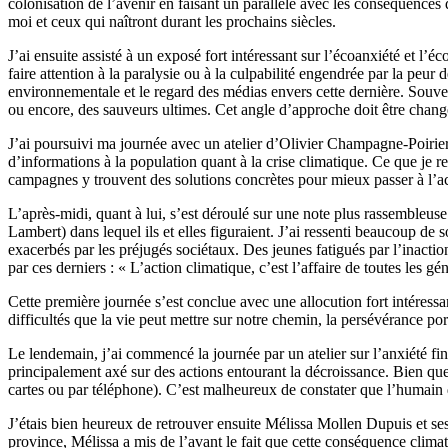
colonisation de l’avenir en faisant un parallèle avec les conséquences 
moi et ceux qui naîtront durant les prochains siècles.
J’ai ensuite assisté à un exposé fort intéressant sur l’écoanxiété et l’
faire attention à la paralysie ou à la culpabilité engendrée par la peur
environnementale et le regard des médias envers cette dernière. Souven
ou encore, des sauveurs ultimes. Cet angle d’approche doit être changé
J’ai poursuivi ma journée avec un atelier d’Olivier Champagne-Poirier
d’informations à la population quant à la crise climatique. Ce que je ret
campagnes y trouvent des solutions concrètes pour mieux passer à l’act
L’après-midi, quant à lui, s’est déroulé sur une note plus rassembleuse
Lambert) dans lequel ils et elles figuraient. J’ai ressenti beaucoup de 
exacerbés par les préjugés sociétaux. Des jeunes fatigués par l’inacti
par ces derniers : « L’action climatique, c’est l’affaire de toutes les g
Cette première journée s’est conclue avec une allocution fort intéressa
difficultés que la vie peut mettre sur notre chemin, la persévérance port
Le lendemain, j’ai commencé la journée par un atelier sur l’anxiété fi
principalement axé sur des actions entourant la décroissance. Bien que l
cartes ou par téléphone). C’est malheureux de constater que l’humain d
J’étais bien heureux de retrouver ensuite Mélissa Mollen Dupuis et se
province, Mélissa a mis de l’avant le fait que cette conséquence clim