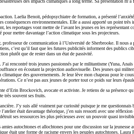
désastreuses des impacts climatiques à long terme. Sa présentation m’a f
écoaction. Laelia Benoit, pédopsychiatre de formation, a présenté l’anxié
 des conséquences environnementales. Elle a aussi apporté un point très i
t, les reportages vont mettre de l’avant les jeunes en les représentant 
 pour mettre davantage l’action climatique sous les projecteurs.
, professeur de communication à l’Université de Sherbrooke. Il nous a pr
iens, c’est qu’il faut que les futures publicités informent des publics cib
ion plutôt que de rester dans un état de passivité.
. J’ai rencontré trois jeunes passionnés par le militantisme (Yuna, Anaï
souffrance en écoutant la projection audiovisuelle. Des jeunes qui militen
on climatique des gouvernements. Je leur lève mon chapeau pour le courag
énérations. Ce n’est pas aux jeunes de porter tout ce poids sur leurs épaul
nte d’Erin Brockovich, avocate et activiste. Je retiens de sa présence qu’
e très souvent ses fruits.
nancière. J’y suis allé vraiment par curiosité puisque je me questionnai
’atelier était davantage théorique, j’en suis ressorti avec une réflexion
étruit ses ressources les plus précieuses avec un pouvoir quasi invisibl
s amies autochtones et allochtones pour une discussion sur la jeunesse 
atique était une forme de racisme envers les peuples autochtones. Laura